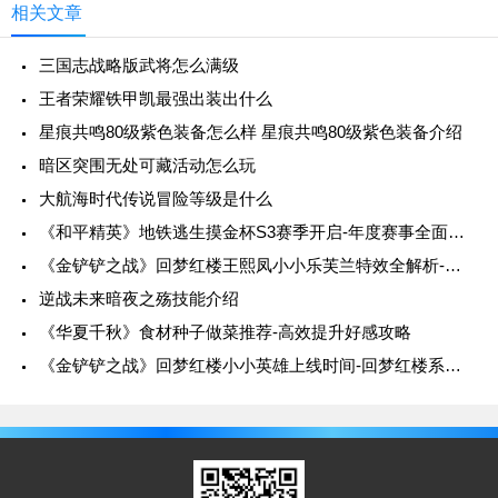
相关文章
三国志战略版武将怎么满级
王者荣耀铁甲凯最强出装出什么
星痕共鸣80级紫色装备怎么样 星痕共鸣80级紫色装备介绍
暗区突围无处可藏活动怎么玩
大航海时代传说冒险等级是什么
《和平精英》地铁逃生摸金杯S3赛季开启-年度赛事全面升级
《金铲铲之战》回梦红楼王熙凤小小乐芙兰特效全解析-特效展示与技能详解
逆战未来暗夜之殇技能介绍
《华夏千秋》食材种子做菜推荐-高效提升好感攻略
《金铲铲之战》回梦红楼小小英雄上线时间-回梦红楼系列详细介绍