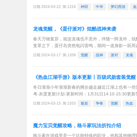
今，即便已经长大当了社畜的我，还是会被“种田”“偷菜
日期 2024-03-22 阅 1316
种田
中华
梦幻西游
血
龙魂觉醒，《蛋仔派对》炫酷战神来袭
春天万物复苏，就连龙魂也不意外，伴随一阵龙吟，炫
笼罩之下，蛋仔岛突然电闪雷鸣，期间一道身影一跃而
神>被唤醒，连大地也为之震颤。在这样十分炫酷酷的
日期 2024-03-17 阅 1358
觉醒
战神
派对
龙魂
《热血江湖手游》版本更新丨百级武勋套装觉醒
冬日渐渐小年渐渐新春的脚步越走越近江湖上也有一些新的消
考-灰度更新计划-更新时间：1月31日14:10-15:30更新
日期 2024-03-15 阅 1553
魁首
争锋
觉醒
热血
魔力宝贝觉醒攻略，格斗家玩法折扣介绍
格斗家在游戏里是一个比较特殊的职业，他和其他物理