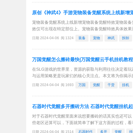
原创《神武4》手游宠物装备觉醒系统上线新增
宠物装备觉醒系统上线新增宠物装备觉醒特效宠物装备
效仅可出现在特定部位上。宠物装备觉醒特效具体效果通
装备星级可超过4星，但宠物装备总星级不会超过12星
日期 2024-04-06 阅 1324
装备
宠物
神武
拆卸
万国觉醒怎么搬砖最快|万国觉醒云手机挂机教
在SLG游戏的世界里，资源的获取与利用往往决定着
与运用策略更是玩家们的核心关注点。本文将为你揭示
王国不断壮大。一、万国觉醒怎么搬砖最快万国觉醒作为
日期 2024-04-04 阅 1693
万国
觉醒
干货
挂机
石器时代觉醒多开搬砖方法 石器时代觉醒挂机
对于石器时代觉醒里面来说想要搬砖的话其实也还可以
些老区还算可以，下面就简单了解下这方面的过程，看
个小时，对于一些自己玩的人来说月卡送的时间也基本
日期 2024-04-04 阅 1514
石器时代
多开
觉醒
挂