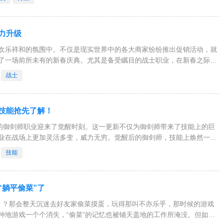
力升级
欢乐祥和的氛围中。不仅是现实世界中的各大商家纷纷推出促销活动，就
了一场前所未有的新春庆典。尤其是备受瞩目的战士职业，在新春之际终
待和惊喜。为了庆祝这一历史
战士
技能抢先了解！
目的御剑师职业迎来了觉醒时刻。这一更新不仅为御剑师带来了技能上的巨
业在战场上更加灵活多变，威力无穷。觉醒后的御剑师，技能上焕然一
出了更加强大的效果，让玩家
技能
“躺平偷菜”了
？？那会整天沉迷去好友家偷菜摸蛋，玩得那叫不亦乐乎，那时候的游戏
种地游戏一个个消失，“偷菜”的记忆也被铺天盖地的工作所淹没。但如