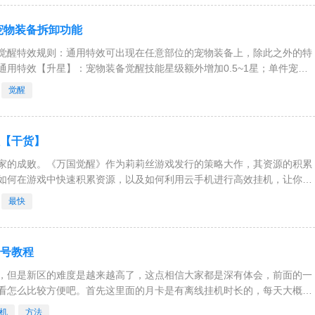
宠物装备拆卸功能
觉醒特效规则：通用特效可出现在任意部位的宠物装备上，除此之外的特
用特效【升星】：宠物装备觉醒技能星级额外增加0.5~1星；单件宠物
【易成长】
觉醒
程【干货】
玩家的成败。《万国觉醒》作为莉莉丝游戏发行的策略大作，其资源的积累
如何在游戏中快速积累资源，以及如何利用云手机进行高效挂机，让你的
一款SLG游戏，资源
最快
起号教程
，但是新区的难度是越来越高了，这点相信大家都是深有体会，前面的一
看怎么比较方便吧。首先这里面的月卡是有离线挂机时长的，每天大概12
够用了，当然对于有小号的
机
方法