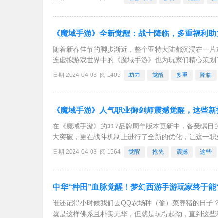
《魔域手游》全新觉醒：战士降临，多重福利助
随着新春佳节的脚步渐近，整个亚特大陆都沉浸在一片
连虚拟游戏世界中的《魔域手游》也为玩家们精心策划
于迎来了觉醒时刻，这无疑给所有玩家带来了无限的期
日期 2024-04-03 阅 1405
助力
觉醒
多重
降临
《魔域手游》人气职业御剑师震撼觉醒，这些新
在《魔域手游》的317品牌周年版本更新中，备受瞩
大突破，更在战斗机制上进行了全新的优化，让这一职
新。白虹贯日、剑御九天等经典技能，在觉醒后都展现
日期 2024-04-03 阅 1564
觉醒
抢先
震撼
这些
中华“种田”血脉觉醒！梦幻西游手游玩家终于能
谁还记得小时候我们去QQ农场种（偷）菜养猪的日子
就是这样佛系且朴实无华，但就是玩得起劲，直到这些