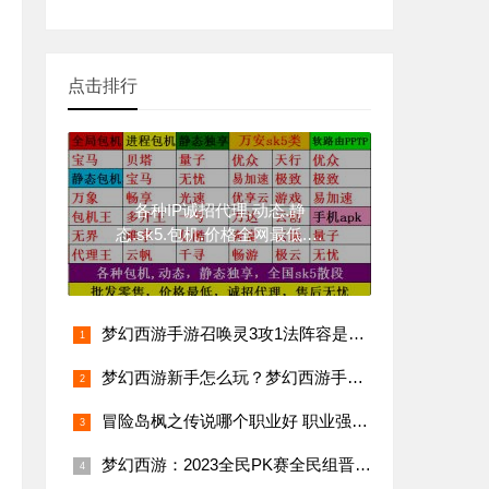
点击排行
各种IP诚招代理.动态.静
态.sk5.包机.价格全网最低.24
小时售后（附各类IP注册连
接）
梦幻西游手游召唤灵3攻1法阵容是什么？
梦幻西游新手怎么玩？梦幻西游手游攻略，让你新手变大佬
冒险岛枫之传说哪个职业好 职业强度排行推荐
梦幻西游：2023全民PK赛全民组晋级赛综述