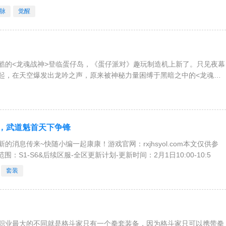
”这些玩法吸引。要我说
脉
觉醒
酷的<龙魂战神>登临蛋仔岛，《蛋仔派对》趣玩制造机上新了。只见夜幕
起，在天空爆发出龙吟之声，原来被神秘力量困缚于黑暗之中的<龙魂战
场
，武道魁首天下争锋
息传来~快随小编一起康康！游戏官网：rxjhsyol.com本文仅供参
范围：S1-S6&后续区服-全区更新计划-更新时间：2月1日10:00-10:5
套装
职业最大的不同就是格斗家只有一个拳套装备，因为格斗家只可以携带拳