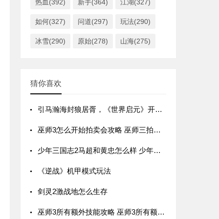
热血(392)
新手(364)
江湖(327)
如何(327)
问道(297)
玩法(290)
冰雪(290)
原始(278)
山海(275)
猜你喜欢
引马瀚海封狼居胥，《世界启元》开启第三纪元
巫师3怎么开始拍卖会攻略 巫师三拍卖行在哪
少年三国志2马超和黄忠怎么样 少年三国志2马超和黄忠强度对比
《逆战》机甲模式玩法
剑灵2激战地怎么生存
巫师3所有额外技能攻略 巫师3所有额外技能点