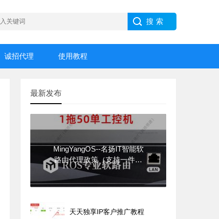
诚招代理
使用教程
最新发布
MingYangOS--名扬IT智能软
路由代理政策（支持一件代
发）
天天独享IP客户推广教程