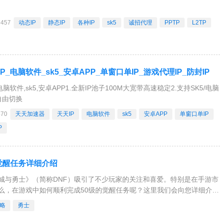
7457
动态IP
静态IP
各种IP
sk5
诚招代理
PPTP
L2TP
P_电脑软件_sk5_安卓APP_单窗口单IP_游戏代理IP_防封IP
电脑软件,sk5,安卓APP1.全新IP池子100M大宽带高速稳定2.支持SK5/电脑
自由切换
470
天天加速器
天天IP
电脑软件
sk5
安卓APP
单窗口单IP
P
觉醒任务详细介绍
城与勇士》（简称DNF）吸引了不少玩家的关注和喜爱。特别是在手游市
么，在游戏中如何顺利完成50级的觉醒任务呢？这里我们会向您详细介绍
很多玩家在大多数游戏
略
勇士