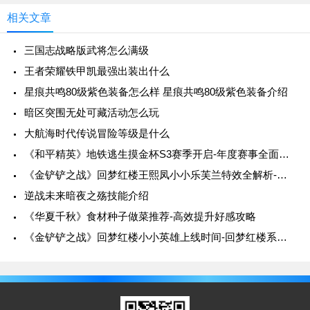
相关文章
三国志战略版武将怎么满级
王者荣耀铁甲凯最强出装出什么
星痕共鸣80级紫色装备怎么样 星痕共鸣80级紫色装备介绍
暗区突围无处可藏活动怎么玩
大航海时代传说冒险等级是什么
《和平精英》地铁逃生摸金杯S3赛季开启-年度赛事全面升级
《金铲铲之战》回梦红楼王熙凤小小乐芙兰特效全解析-特效展示与技能详解
逆战未来暗夜之殇技能介绍
《华夏千秋》食材种子做菜推荐-高效提升好感攻略
《金铲铲之战》回梦红楼小小英雄上线时间-回梦红楼系列详细介绍