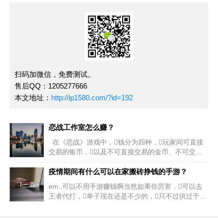
扫码加微信，免费测试。
售后QQ：1205277666
本文地址：
http://ip1580.com/?id=192
恋战工作室怎么赚？
上一篇
在《恋战》游戏中，钱分为四种，玩家间可直接
交易的银币，以及不可直接交易的金币、不可交易
的代金券和绑银(绑定的银币)游戏工作室赚钱。其
中，金币可通
疫情期间有什么可以在家搬砖挣钱的手游？
下一篇
em..可以不用手游赚钱啊当然如果你厉害，可以去
王者代打，单子现在还是不少的，只不过供过于
求，你得超强才行游戏b搬砖赚钱。不用手游赚
钱，推荐你