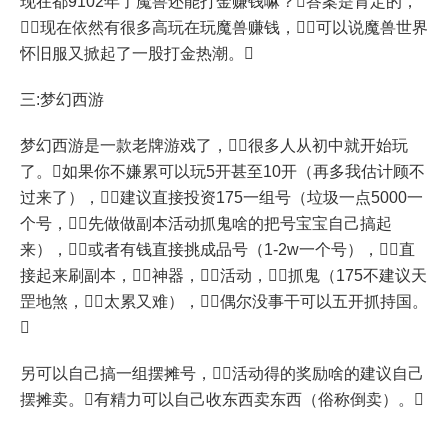
现在都9102年了魔兽还能打金赚钱嘛？答案是肯定的，
现在依然有很多高玩在玩魔兽赚钱，可以说魔兽世界
怀旧服又掀起了一股打金热潮。
三:梦幻西游
梦幻西游是一款老牌游戏了，很多人从初中就开始玩
了。如果你不嫌累可以玩5开甚至10开（再多我估计顾不
过来了），建议直接投资175一组号（垃圾一点5000一
个号，先做做副本活动抓鬼啥的把号宝宝自己搞起
来），或者有钱直接挑成品号（1-2w一个号），直
接起来刷副本，神器，活动，抓鬼（175不建议天
罡地煞，太累又难），偶尔没事干可以五开抓持国。

另可以自己搞一组摆摊号，活动得的奖励啥的建议自己
摆摊卖。有精力可以自己收东西卖东西（俗称倒卖）。