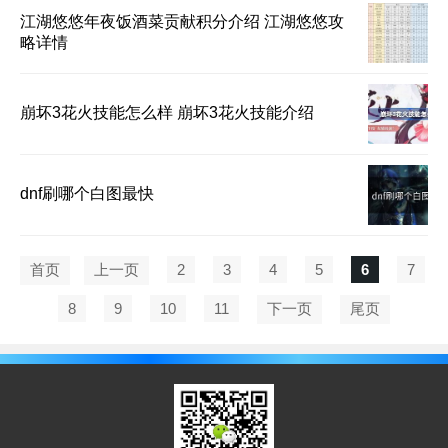
江湖悠悠年夜饭酒菜贡献积分介绍 江湖悠悠攻
略详情
崩坏3花火技能怎么样 崩坏3花火技能介绍
dnf刷哪个白图最快
首页
上一页
2
3
4
5
6
7
8
9
10
11
下一页
尾页