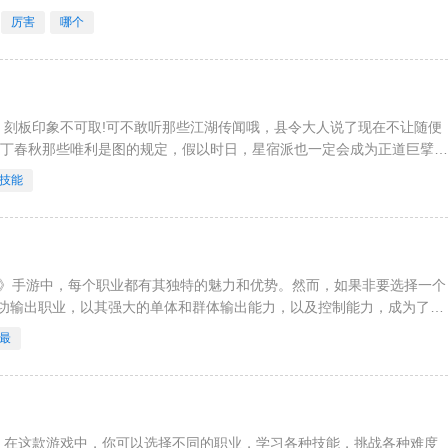
呢？每天5百
厉害
哪个
，刻板印象不可取!可不敢听那些江湖传闻哦，县令大人说了现在不让随便
改丁春秋那些唯利是图的规定，假以时日，星宿派也一定会成为正道巨擘
少侠!少侠!少侠你
技能
2》手游中，每个职业都有其独特的魅力和优势。然而，如果非要选择一个
功输出职业，以其强大的单体和群体输出能力，以及控制能力，成为了游
礼包码，想要玩的非常好
最
。在这款游戏中，你可以选择不同的职业，学习各种技能，挑战各种难度