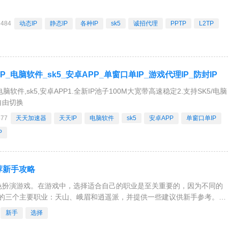
7484
动态IP
静态IP
各种IP
sk5
诚招代理
PPTP
L2TP
P_电脑软件_sk5_安卓APP_单窗口单IP_游戏代理IP_防封IP
电脑软件,sk5,安卓APP1.全新IP池子100M大宽带高速稳定2.支持SK5/电脑
自由切换
477
天天加速器
天天IP
电脑软件
sk5
安卓APP
单窗口单IP
P
荐新手攻略
色扮演游戏。在游戏中，选择适合自己的职业是至关重要的，因为不同的
的三个主要职业：天山、峨眉和逍遥派，并提供一些建议供新手参考。如
，离不开氪金。对于普通玩家
新手
选择