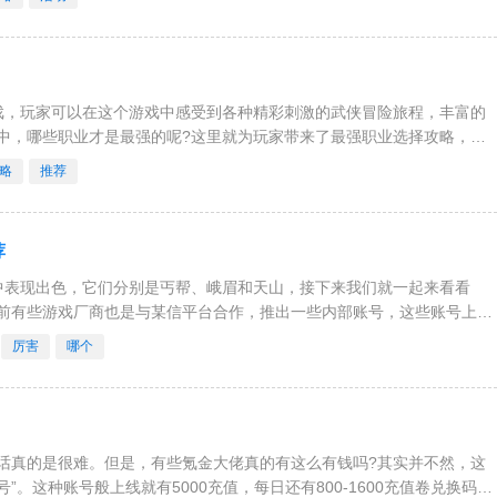
戏，玩家可以在这个游戏中感受到各种精彩刺激的武侠冒险旅程，丰富的
中，哪些职业才是最强的呢?这里就为玩家带来了最强职业选择攻略，快
选择攻略不过输出职业一般都
略
推荐
荐
中表现出色，它们分别是丐帮、峨眉和天山，接下来我们就一起来看看
前有些游戏厂商也是与某信平台合作，推出一些内部账号，这些账号上线
，据大量数据显示他们大多数
厉害
哪个
话真的是很难。但是，有些氪金大佬真的有这么有钱吗?其实并不然，这
。这种账号般上线就有5000充值，每日还有800-1600充值卷兑换码。