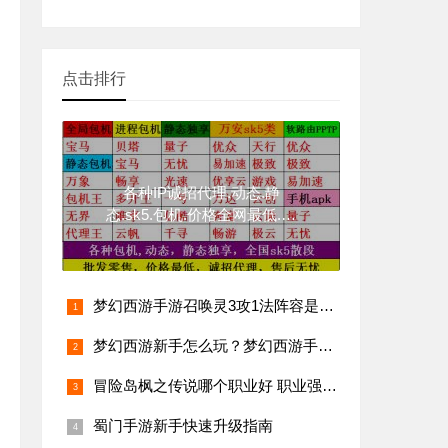
点击排行
各种IP诚招代理.动态.静
态.sk5.包机.价格全网最低.24
小时售后（附各类IP注册连
接）
梦幻西游手游召唤灵3攻1法阵容是什么？
梦幻西游新手怎么玩？梦幻西游手游攻略，让你新手变大佬
冒险岛枫之传说哪个职业好 职业强度排行推荐
蜀门手游新手快速升级指南