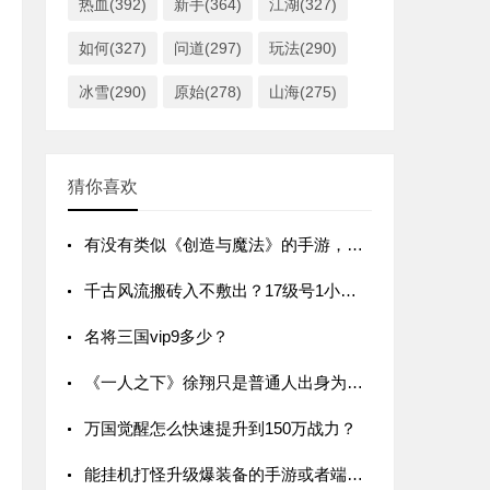
热血(392)
新手(364)
江湖(327)
如何(327)
问道(297)
玩法(290)
冰雪(290)
原始(278)
山海(275)
猜你喜欢
有没有类似《创造与魔法》的手游，可以玩家之间自由交易的？
千古风流搬砖入不敷出？17级号1小时刷10W，我是怎么做到的
名将三国vip9多少？
《一人之下》徐翔只是普通人出身为什么他能成为异人？
万国觉醒怎么快速提升到150万战力？
能挂机打怪升级爆装备的手游或者端游，有什么好的推荐吗？