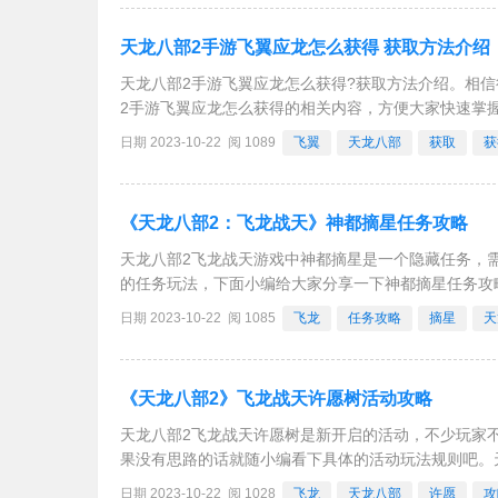
天龙八部2手游飞翼应龙怎么获得 获取方法介绍
天龙八部2手游飞翼应龙怎么获得?获取方法介绍。相
2手游飞翼应龙怎么获得的相关内容，方便大家快速掌握
坐骑是通过积分商城限时活动获取。消耗200000积分
日期 2023-10-22 阅 1089
飞翼
天龙八部
获取
获
《天龙八部2：飞龙战天》神都摘星任务攻略
天龙八部2飞龙战天游戏中神都摘星是一个隐藏任务，
的任务玩法，下面小编给大家分享一下神都摘星任务攻
1、传闻中洛阳城内有一人轻功甚是了得，此人名叫摘
日期 2023-10-22 阅 1085
飞龙
任务攻略
摘星
天
《天龙八部2》飞龙战天许愿树活动攻略
天龙八部2飞龙战天许愿树是新开启的活动，不少玩家
果没有思路的话就随小编看下具体的活动玩法规则吧。
可以在【帮会】-【福利】/【建筑(许愿树)】界面都可
日期 2023-10-22 阅 1028
飞龙
天龙八部
许愿
攻