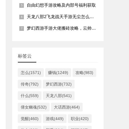
自由幻想手游攻略及内部号福利获取
天龙八部2飞龙战天手游无尘怎么加点？
梦幻西游手游大佬搬砖攻略，云帅云手机多开挂机更便捷
标签云
怎么(1571)
赚钱(1249)
攻略(983)
传奇(792)
梦幻西游(732)
什么(559)
天龙八部(541)
倩女幽魂(532)
大话西游(464)
觉醒(460)
游戏(449)
职业(420)