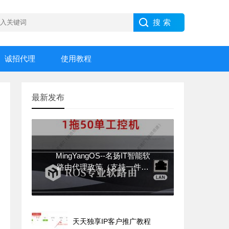
诚招代理
使用教程
最新发布
MingYangOS--名扬IT智能软
路由代理政策（支持一件代
发）
天天独享IP客户推广教程