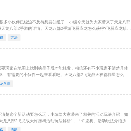
信很多小伙伴已经迫不及待想要知道了，小编今天就为大家带来了天龙八部
天龙八部2手游的详情。天龙八部2手游飞翼应龙怎么获得?飞翼应龙珍稀
，可兑换飞翼应
得
方法
需要玩家在地图上找到摘星子后才能触发，相信还有不少玩家不清楚具体
略，有需要的小伙伴一起来看看吧。天龙八部2飞龙战天神都摘星怎么过
星子，你可向他请教轻功，
龙八部
不清楚这个新活动要怎么玩，小编给大家带来了相关的活动玩法介绍，如
天龙八部2飞龙战天许愿树活动玩法解析1、「许愿树」活动玩法介绍少侠
以找到【许愿树】
略
活动