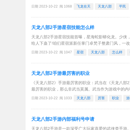
手游内部号，为什么有的玩家挤破了脑袋都想拥有一个
日期 2023-10-22 阅 1068
飞龙在天
天龙八部
平民
天龙八部2手游星宿技能怎么样
天龙八部2手游星宿技能首曝，星海蛇影蟒化龙。少侠
给人下蛊了!咱们星宿派新任掌门卓梵子整肃门风，一
的!我看少侠天赋异禀，这条灵蛇就当见面礼赠与少侠。
日期 2023-10-22 阅 1047
星宿
天龙八部
怎么样
天龙八部2手游最厉害的职业
《天龙八部2》手游最厉害的职业：武当在《天龙八部
最厉害的职业，那么非武当莫属。武当作为游戏中的内
戏中的主力输出。其实，无论参考多少攻略和使用多少
日期 2023-10-22 阅 1033
天龙八部
厉害
职业
游
天龙八部2手游内部福利号申请
天龙八部2手游是一款深受广大玩家喜爱的武侠类手游